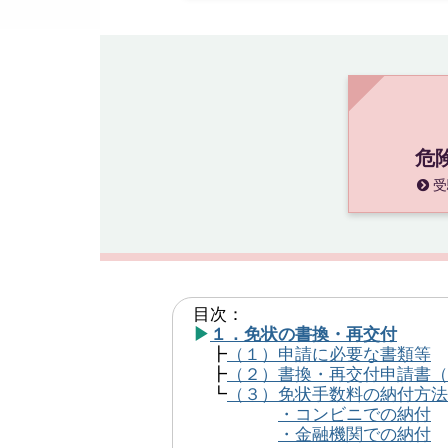
危
受
目次：
▶
１．免状の書換・再交付
┣
（１）申請に必要な書類等
┣
（２）書換・再交付申請書（
┗
（３）免状手数料の納付方法
・コンビニでの納付
・金融機関での納付