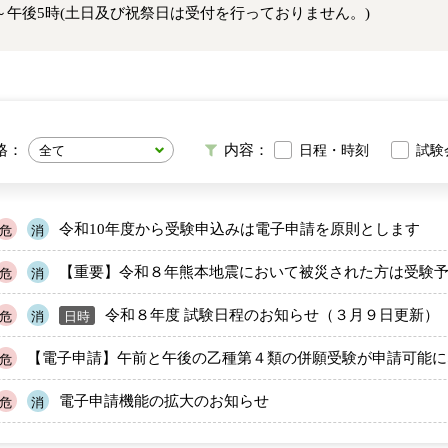
～午後5時(土日及び祝祭日は受付を行っておりません。)
格：
内容：
日程・時刻
試験
令和10年度から受験申込みは電子申請を原則とします
危
消
【重要】令和８年熊本地震において被災された方は受験
危
消
令和８年度 試験日程のお知らせ（３月９日更新）
日時
危
消
【電子申請】午前と午後の乙種第４類の併願受験が申請可能に
危
電子申請機能の拡大のお知らせ
危
消