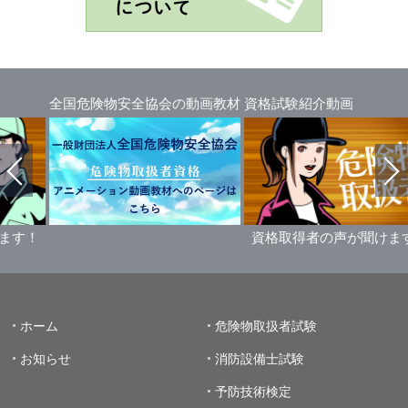
物安全協会の動画教材
資格試験紹介動画
資格取得者の声が聞けます！
資格取得
ホーム
危険物取扱者試験
お知らせ
消防設備士試験
予防技術検定