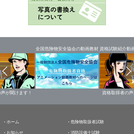
全国危険物安全協会の動画教材
資格試験紹介動画
！
資格取得者の声が聞けます！
ホーム
危険物取扱者試験
お知らせ
消防設備士試験