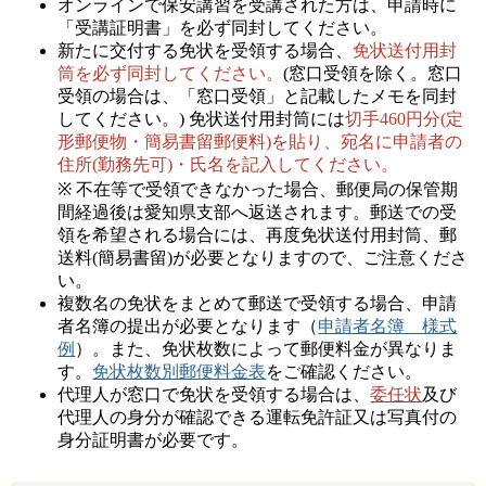
オンラインで保安講習を受講された方は、申請時に
「受講証明書」を必ず同封してください。
新たに交付する免状を受領する場合、
免状送付用封
筒を必ず同封してください。
(窓口受領を除く。窓口
受領の場合は、「窓口受領」と記載したメモを同封
してください。) 免状送付用封筒には
切手460円分(定
形郵便物・簡易書留郵便料)を貼り、宛名に申請者の
住所(勤務先可)・氏名を記入してください。
※
不在等で受領できなかった場合、郵便局の保管期
間経過後は愛知県支部へ返送されます。郵送での受
領を希望される場合には、再度免状送付用封筒、郵
送料(簡易書留)が必要となりますので、ご注意くださ
い。
複数名の免状をまとめて郵送で受領する場合、申請
者名簿の提出が必要となります（
申請者名簿 様式
例
）。また、免状枚数によって郵便料金が異なりま
す。
免状枚数別郵便料金表
をご確認ください。
代理人が窓口で免状を受領する場合は、
委任状
及び
代理人の身分が確認できる運転免許証又は写真付の
身分証明書が必要です。