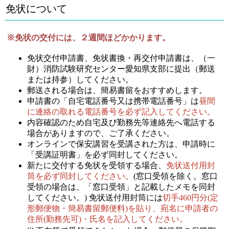
免状について
※免状の交付には、２週間ほどかかります。
免状交付申請書、免状書換・再交付申請書は、（一
財）消防試験研究センター愛知県支部に提出（郵送
または持参）してください。
郵送される場合は、簡易書留をおすすめします。
申請書の「自宅電話番号又は携帯電話番号」は
昼間
に連絡の取れる電話番号を必ず記入してください。
内容確認のため自宅及び勤務先等連絡先へ電話する
場合がありますので、ご了承ください。
オンラインで保安講習を受講された方は、申請時に
「受講証明書」を必ず同封してください。
新たに交付する免状を受領する場合、
免状送付用封
筒を必ず同封してください。
(窓口受領を除く。窓口
受領の場合は、「窓口受領」と記載したメモを同封
してください。) 免状送付用封筒には
切手460円分(定
形郵便物・簡易書留郵便料)を貼り、宛名に申請者の
住所(勤務先可)・氏名を記入してください。