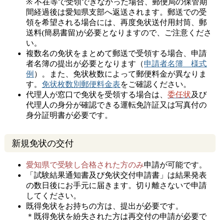
※
不在等で受領できなかった場合、郵便局の保管期
間経過後は愛知県支部へ返送されます。郵送での受
領を希望される場合には、再度免状送付用封筒、郵
送料(簡易書留)が必要となりますので、ご注意くださ
い。
複数名の免状をまとめて郵送で受領する場合、申請
者名簿の提出が必要となります（
申請者名簿 様式
例
）。また、免状枚数によって郵便料金が異なりま
す。
免状枚数別郵便料金表
をご確認ください。
代理人が窓口で免状を受領する場合は、
委任状
及び
代理人の身分が確認できる運転免許証又は写真付の
身分証明書が必要です。
新規免状の交付
愛知県で受験し合格された方のみ
申請が可能です。
「試験結果通知書及び免状交付申請書」は結果発表
の数日後にお手元に届きます。切り離さないで申請
してください。
既得免状をお持ちの方は、提出が必要です。
＊既得免状を紛失された方は再交付の申請が必要で