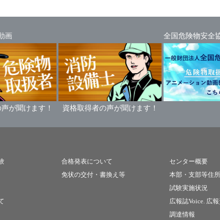
動画
全国危険物安全
の声が聞けます！
資格取得者の声が聞けます！
験
合格発表について
センター概要
免状の交付・書換え等
本部・支部等住
試験実施状況
て
広報誌Voice.
広報
調達情報