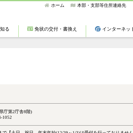
ホーム
本部・支部等住所連絡先
て知る
免状の交付・書換え
インターネッ
鳥取県庁第2庁舎8階)
-1052
まで【土日、祝日、年末年始(12/29～1/3)は受付を行っておりませ