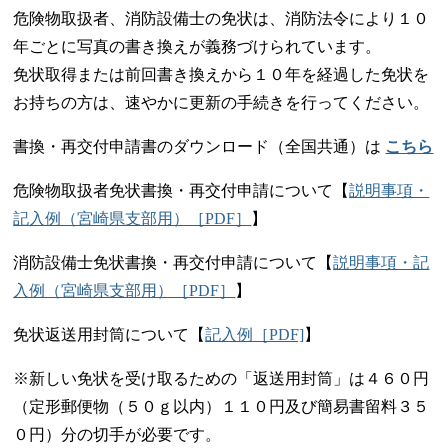
危険物取扱者、消防設備士の免状は、消防法令により１０
年ごとに写真の書き換えが義務づけられています。
免状取得または前回書き換えから１０年を経過した免状を
お持ちの方は、速やかに更新の手続きを行ってください。
書換・再交付申請書のダウンロード（全国共通）は
こちら
危険物取扱者免状書換・再交付申請について【
説明事項・
記入例（宮崎県支部用）［PDF］
】
消防設備士免状書換・再交付申請について【
説明事項・記
入例（宮崎県支部用）［PDF］
】
免状返送用封筒について【
記入例［PDF]
】
※新しい免状を受け取るための「返送用封筒」は４６０円
（定形郵便物（５０ｇ以内）１１０円及び簡易書留料３５
０円）分の切手が必要です。