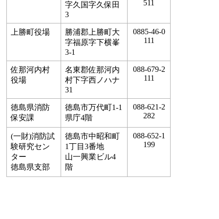
511
字久国字久保田
3
0885-46-0
上勝町役場
勝浦郡上勝町大
111
字福原字下横峯
3-1
088-679-2
佐那河内村
名東郡佐那河内
111
役場
村下字西ノハナ
31
088-621-2
徳島県消防
徳島市万代町1-1
282
保安課
県庁4階
088-652-1
(一財)消防試
徳島市中昭和町
199
験研究セン
1丁目3番地
ター
山一興業ビル4
徳島県支部
階