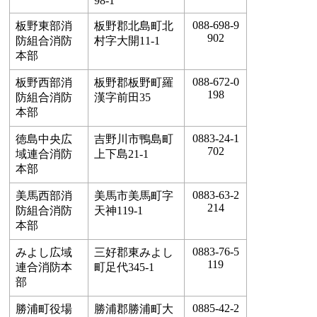
98-1
088-698-9
板野東部消
板野郡北島町北
902
防組合消防
村字大開11-1
本部
088-672-0
板野西部消
板野郡板野町羅
198
防組合消防
漢字前田35
本部
0883-24-1
徳島中央広
吉野川市鴨島町
702
域連合消防
上下島21-1
本部
0883-63-2
美馬西部消
美馬市美馬町字
214
防組合消防
天神119-1
本部
0883-76-5
みよし広域
三好郡東みよし
119
連合消防本
町足代345-1
部
0885-42-2
勝浦町役場
勝浦郡勝浦町大