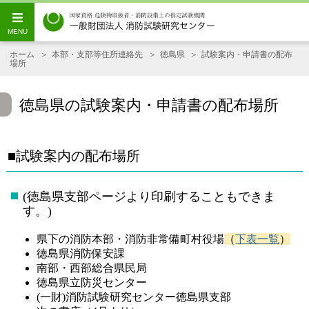
ホーム
本部・支部等住所連絡先
徳島県
試験案内・申請書の配布
場所
徳島県の試験案内・申請書の配布場所
■試験案内の配布場所
(徳島県支部ページより印刷することもできま
す。)
県下の消防本部・消防非常備町村役場
（
下表一覧
）
徳島県消防保安課
南部・西部総合県民局
徳島県立防災センター
(一財)消防試験研究センター徳島県支部