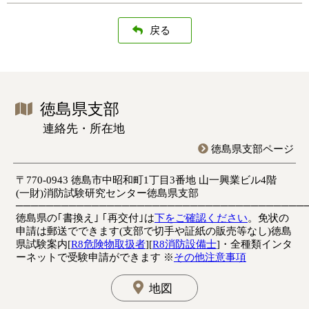
戻る
徳島県支部
連絡先・所在地
徳島県支部ページ
〒770-0943 徳島市中昭和町1丁目3番地 山一興業ビル4階
(一財)消防試験研究センター徳島県支部
───────────────────────────────
徳島県の｢書換え｣ ｢再交付｣は
下をご確認ください
。免状の
申請は郵送でできます(支部で切手や証紙の販売等なし)徳島
県試験案内[
R8危険物取扱者
][
R8消防設備士
]・全種類インタ
ーネットで受験申請ができます ※
その他注意事項
地図