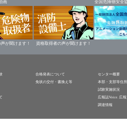
動画
全国危険物安全
の声が聞けます！
資格取得者の声が聞けます！
験
合格発表について
センター概要
免状の交付・書換え等
本部・支部等住
試験実施状況
て
広報誌Voice.
広報
調達情報
適格請求書発行事業者登録番号T5010005009015