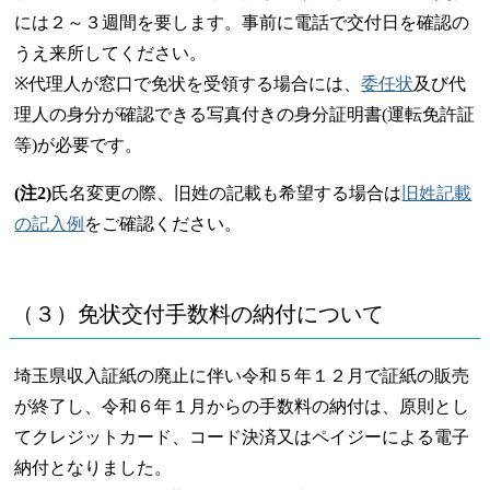
には２～３週間を要します。事前に電話で交付日を確認の
うえ来所してください。
※代理人が窓口で免状を受領する場合には、
委任状
及び代
理人の身分が確認できる写真付きの身分証明書(運転免許証
等)が必要です。
(注2)
氏名変更の際、旧姓の記載も希望する場合は
旧姓記載
の記入例
をご確認ください。
（３）免状交付手数料の納付について
埼玉県収入証紙の廃止に伴い令和５年１２月で証紙の販売
が終了し、令和６年１月からの手数料の納付は、原則とし
てクレジットカード、コード決済又はペイジーによる電子
納付となりました。