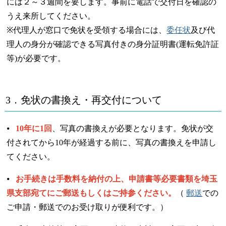
には２～３週間を要します。事前に電話で交付日を確認の
うえ来所してください。
※代理人が窓口で免状を受領する場合には、
委任状
及び代
理人の身分が確認できる写真付きの身分証明書(運転免許証
等)が必要です。
3．免状の書換え・再交付について
⦁
10年に1回
、写真の書換えが必要となります。免状が交
付されてから10年が経過する前に、写真の書換えを申請し
てください。
⦁
お手続きは手数料を納付の上、申請書等必要書類を埼玉
県支部宛てにご郵送もしくはご持参ください。
（
郵送
での
ご申請・郵送でのお受け取りが便利です。）