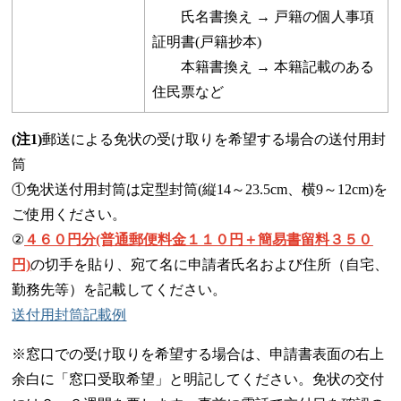
氏名書換え → 戸籍の個人事項
証明書(戸籍抄本)
本籍書換え → 本籍記載のある
住民票など
(注1)
郵送による免状の受け取りを希望する場合の送付用封
筒
①免状送付用封筒は定型封筒(縦14～23.5cm、横9～12cm)を
ご使用ください。
②
４６０円分(普通郵便料金１１０円＋簡易書留
料３５０
円)
の切手を貼り、宛て名に申請者氏名および住所（自宅、
勤務先等）を記載してください。
送付用封筒記載例
※窓口での受け取りを希望する場合は、申請書表面の右上
余白に「窓口受取希望」と明記してください。免状の交付