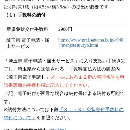
証明写真1枚（縦4.5㎝×横3.5㎝
）
の提出が必要です。
（１）手数料の納付
新規免状交付手数料
2900円
https://www.pref.saitama.lg.jp/a040
埼玉県 電子申請・届
4/menjotesuuryo.html
出サービス
「埼玉県 電子申請・届出サービス」に入り支払い手続き完
了し、埼玉県から送信される「手数料支払方法の御案内
【埼玉県電子申請】」
メールにある
１２桁の整理番号を申
請書裏面の手数料欄に記入してください
。
上記、電子納付が困難な場合は納付書による納付も可能で
す。
※納付方法については下段
「３．（３）免状交付手数料の
納付について」
を参照ください。