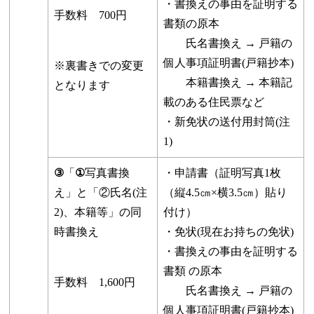
・書換えの事由を証明する
手数料 700円
書類の原本
氏名書換え → 戸籍の
個人事項証明書(戸籍抄本)
※裏書きでの変更
本籍書換え → 本籍記
となります
載のある住民票など
・新免状の送付用封筒(注
1)
③
「
①
写真書換
・申請書（証明写真1枚
え」と「②氏名(注
（縦4.5㎝×横3.5㎝）貼り
2)、本籍等」の同
付け）
時書換え
・免状(現在お持ちの免状)
・書換えの事由を証明する
書類 の原本
手数料 1,600円
氏名書換え → 戸籍の
個人事項証明書(戸籍抄本)