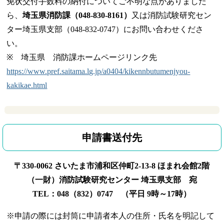
免状交付手数料の納付についてご不明な点がありました
ら、
埼玉県消防課（048-830-8161）
又は消防試験研究セン
ター埼玉県支部（048-832-0747）にお問い合わせくださ
い。
※ 埼玉県 消防課ホームページリンク先
https://www.pref.saitama.lg.jp/a0404/kikennbutumenjyou-
kakikae.html
申請書送付先
〒330-0062 さいたま市浦和区仲町2-13-8 ほまれ会館2階
（一財）消防試験研究センター 埼玉県支部 宛
TEL
：048（83
2）0747 （平日 9時～17時）
※申請の際には封筒に申請者本人の住所・氏名を明記して