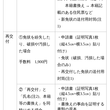
本籍書換え → 本籍記
載のある住民票など
・新免状の送付用封筒(注
1)
再交
①免状を紛失した
・申請書（証明写真1枚
付
り、破損や汚損し
（縦4.5㎝×横3.5㎝）貼り
た場合
付け）
・免状（破損、汚損した場
手数料 1,900円
合のみ）
・再交付した免状の送付用
封筒(注1)
・申請書（証明写真1枚
②「再交付」と
（縦4.5㎝×横3.5㎝）貼り
「氏名(注2)、本籍
付け）
等の書換え」を同
・書換えの事由を証明する
書類の原本