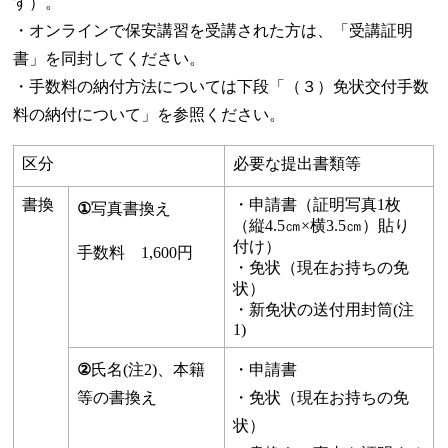
す）。
・オンラインで保安講習を受講された方は、「受講証明
書」を同封してください。
・手数料の納付方法については下段「（３）免状交付手数
料の納付について」を参照ください。
区分
必要な提出書類等
書換
・申請書（証明写真1枚
①
写真書換え
（縦4.5㎝×横3.5㎝）貼り
付け）
手数料 1,600円
・免状（現在お持ちの免
状）
・新免状の送付用封筒(注
1)
②
氏名(注2)、本籍
・申請書
等の書換え
・免状（現在お持ちの免
状）