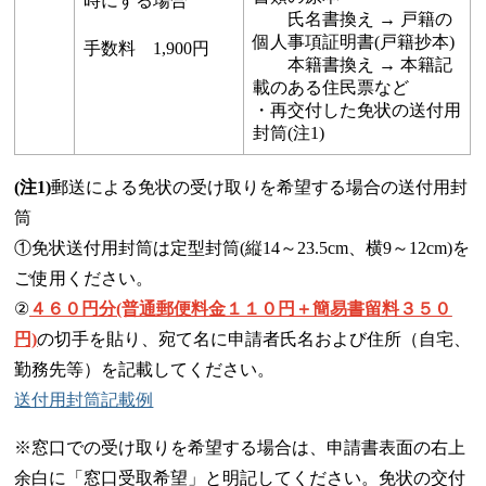
時にする場合
氏名書換え → 戸籍の
個人事項証明書(戸籍抄本)
手数料 1,900円
本籍書換え → 本籍記
載のある住民票など
・再交付した免状の送付用
封筒(注1)
(注1)
郵送による免状の受け取りを希望する場合の送付用封
筒
①免状送付用封筒は定型封筒(縦14～23.5cm、横9～12cm)を
ご使用ください。
②
４６０円分(普通郵便料金１１０円＋簡易書留
料３５０
円)
の切手を貼り、宛て名に申請者氏名および住所（自宅、
勤務先等）を記載してください。
送付用封筒記載例
※窓口での受け取りを希望する場合は、申請書表面の右上
余白に「窓口受取希望」と明記してください。免状の交付