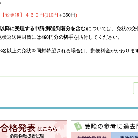
。
【変更後】４６０円(110円
＋350円
)
金)以降に受理する申請(郵送到着分を含む)
については、免状の交付
免状返送用封筒には
460円分の切手
を貼付してください。
て3名以上の免状を同封希望される場合は、郵便料金がかわりま