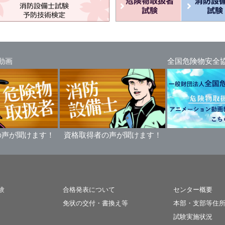
動画
全国危険物安全
の声が聞けます！
資格取得者の声が聞けます！
験
合格発表について
センター概要
免状の交付・書換え等
本部・支部等住
試験実施状況