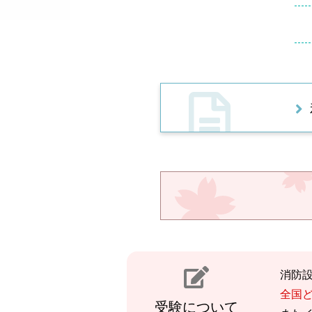
消防
全国
受験について