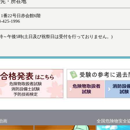
絡先・所在地
目1番22号日赤会館6階
-425-1996
時～午後5時(土日及び祝祭日は受付を行っておりません。)
動画
全国危険物安全