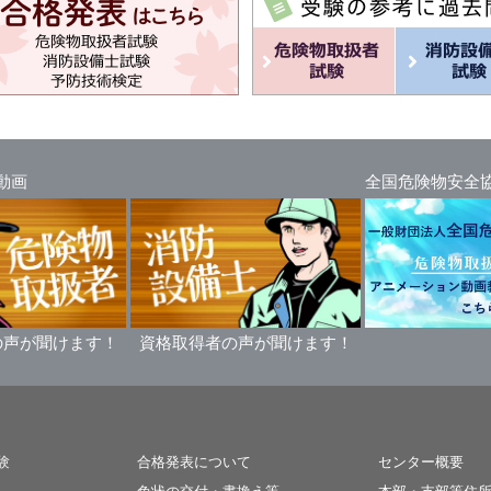
動画
全国危険物安全
の声が聞けます！
資格取得者の声が聞けます！
験
合格発表について
センター概要