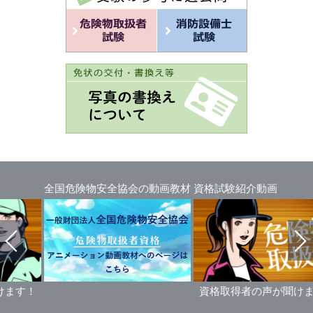
物安全協会の動画教材
資格試験紹介動画
資格取得者の声が聞けます！
資格取得者